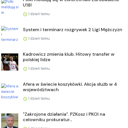
U18!
1 dzień temu
System i terminarz rozgrywek 2 Ligi Mężczyzn
1 dzień temu
Kadrowicz zmienia klub. Hitowy transfer w
polskiej lidze
1 dzień temu
Afera w świecie koszykówki. Akcja służb w 4
województwach
1 dzień temu
"Zakrojone działania". PZKosz i PKOl na
celowniku prokuratur...