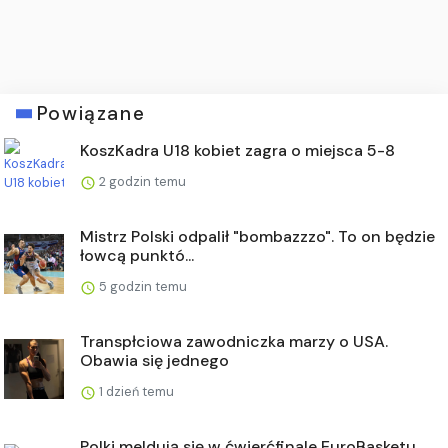
Powiązane
KoszKadra U18 kobiet zagra o miejsca 5-8
2 godzin temu
Mistrz Polski odpalił "bombazzzo". To on będzie
łowcą punktó...
5 godzin temu
Transpłciowa zawodniczka marzy o USA.
Obawia się jednego
1 dzień temu
Polki meldują się w ćwierćfinale EuroBasketu