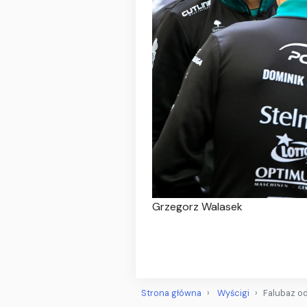
Grzegorz Walasek
Strona główna
Wyścigi
Falubaz o