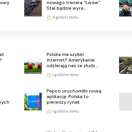
towy
nowego trenera "Lwów".
Stal będzie wyra...
4 godzin temu
ać
Polska ma szybki
?
internet? Amerykanie
odzierają nas ze złudz...
1 godzina temu
Pepco uruchomiło nową
aplikację. Polska to
wych
pierwszy rynek
1 godzina temu