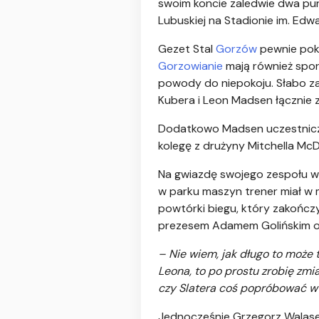
swoim koncie zaledwie dwa pun
Lubuskiej na Stadionie im. Edw
Gezet Stal
Gorzów
pewnie poko
Gorzowianie
mają również spo
powody do niepokoju. Słabo zap
Kubera i Leon Madsen łącznie
Dodatkowo Madsen uczestniczy
kolegę z drużyny Mitchella Mc
Na gwiazdę swojego zespołu wś
w parku maszyn trener miał w
powtórki biegu, który zakończ
prezesem Adamem Golińskim o
– Nie wiem, jak długo to może 
Leona, to po prostu zrobię zmia
czy Slatera coś popróbować 
Jednocześnie Grzegorz Walasek