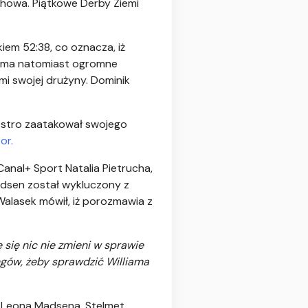
chowa. Piątkowe Derby Ziemi
iem 52:38, co oznacza, iż
z ma natomiast ogromne
mi swojej drużyny. Dominik
ostro zaatakował swojego
tor.
anal+ Sport Natalia Pietrucha,
dsen został wykluczony z
alasek mówił, iż porozmawia z
 się nic nie zmieni w sprawie
ingów, żeby sprawdzić Williama
ł Leona Madsena. Stelmet