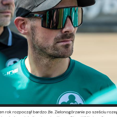
ten rok rozpoczął bardzo źle. Zielonogórzanie po sześciu roz