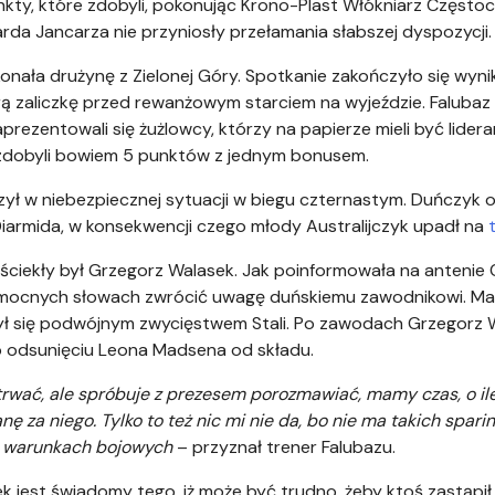
kty, które zdobyli, pokonując Krono-Plast Włókniarz Często
arda Jancarza nie przyniosły przełamania słabszej dyspozycji.
nała drużynę z Zielonej Góry. Spotkanie zakończyło się wynik
rą zaliczkę przed rewanżowym starciem na wyjeździe. Faluba
rezentowali się żużlowcy, którzy na papierze mieli być lidera
 zdobyli bowiem 5 punktów z jednym bonusem.
ł w niebezpiecznej sytuacji w biegu czternastym. Duńczyk 
Diarmida, w konsekwencji czego młody Australijczyk upadł na
ciekły był Grzegorz Walasek. Jak poinformowała na antenie C
 mocnych słowach zwrócić uwagę duńskiemu zawodnikowi. Ma
ył się podwójnym zwycięstwem Stali. Po zawodach Grzegorz W
 odsunięciu Leona Madsena od składu.
trwać, ale spróbuje z prezesem porozmawiać, mamy czas, o ile
nę za niego. Tylko to też nic mi nie da, bo nie ma takich spar
w warunkach bojowych
– przyznał trener Falubazu.
 jest świadomy tego, iż może być trudno, żeby ktoś zastąpi