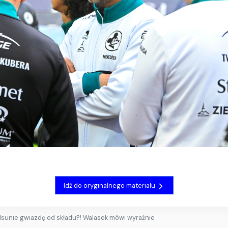
Idź do oryginalnego materiału
dsunie gwiazdę od składu?! Walasek mówi wyraźnie