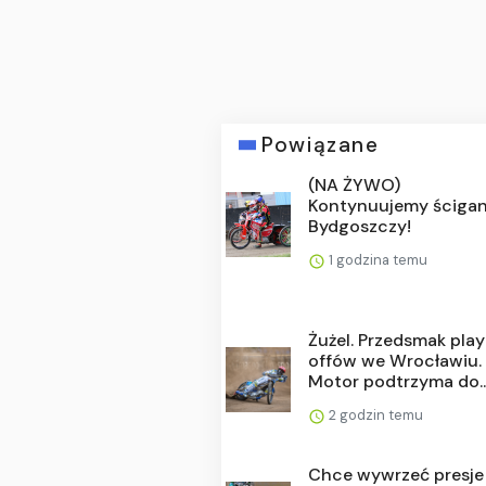
Powiązane
(NA ŻYWO)
Kontynuujemy ścigan
Bydgoszczy!
1 godzina temu
Żużel. Przedsmak play
offów we Wrocławiu.
Motor podtrzyma do..
2 godzin temu
Chce wywrzeć presje