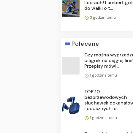
liderach! Lambert go
do walki o t...
3 godzin temu
Polecane
Czy można wyprzedz
ciągnik na ciągłej linii
Przepisy mówi...
1 godzina temu
TOP 10
bezprzewodowych
słuchawek dokanało
i dousznych, d...
1 godzina temu