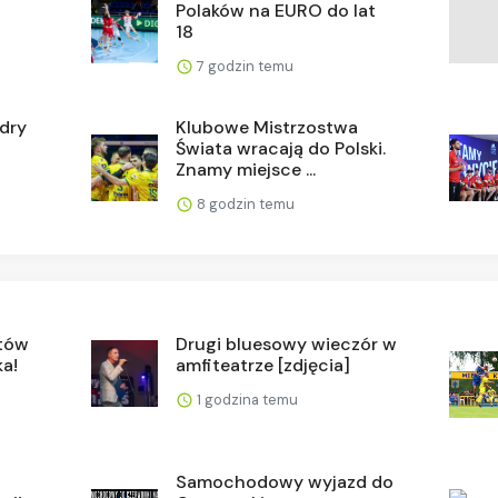
Polaków na EURO do lat
18
7 godzin temu
adry
Klubowe Mistrzostwa
Świata wracają do Polski.
Znamy miejsce ...
8 godzin temu
etów
Drugi bluesowy wieczór w
ka!
amfiteatrze [zdjęcia]
1 godzina temu
Samochodowy wyjazd do