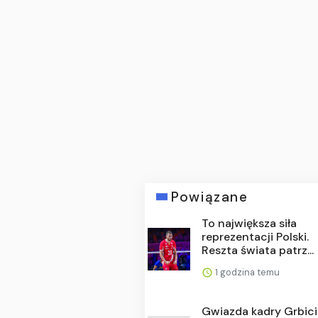
Powiązane
To największa siła
reprezentacji Polski.
Reszta świata patrz...
1 godzina temu
Gwiazda kadry Grbic