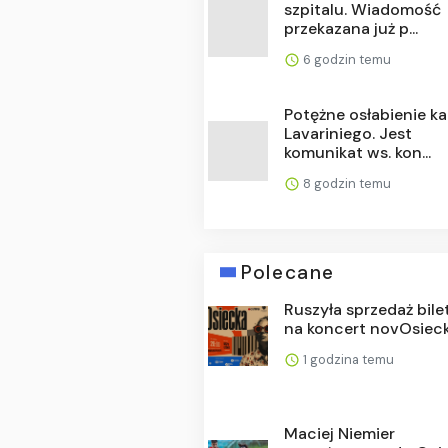
szpitalu. Wiadomość
przekazana już p...
6 godzin temu
Potężne osłabienie k
Lavariniego. Jest
komunikat ws. kon...
8 godzin temu
Polecane
Ruszyła sprzedaż bil
na koncert novOsiec
1 godzina temu
Maciej Niemier