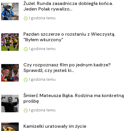
Żużel. Runda zasadnicza dobiegła końca.
Jeden Polak rywalizo...
1 godzina temu
Pazdan szczerze o rozstaniu z Wieczystą.
"Byłem wkurzony"
1 godzina temu
Czy rozpoznasz film po jednym kadrze?
Sprawdź, czy jesteś ki...
1 godzina temu
Śmierć Mateusza Bąka. Rodzina ma konkretną
prośbę
1 godzina temu
Kamizelki uratowały im życie