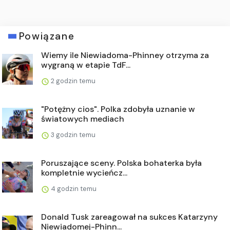
Powiązane
Wiemy ile Niewiadoma-Phinney otrzyma za
wygraną w etapie TdF...
2 godzin temu
"Potężny cios". Polka zdobyła uznanie w
światowych mediach
3 godzin temu
Poruszające sceny. Polska bohaterka była
kompletnie wycieńcz...
4 godzin temu
Donald Tusk zareagował na sukces Katarzyny
Niewiadomej-Phinn...