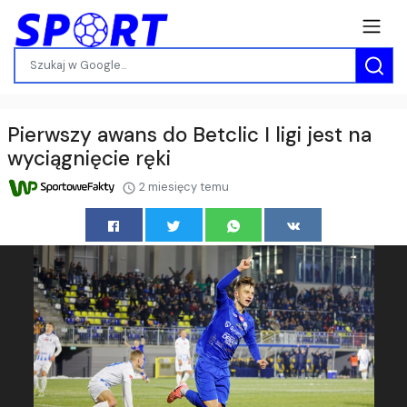
Pierwszy awans do Betclic I ligi jest na
wyciągnięcie ręki
2 miesięcy temu