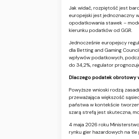
Jak widać, rozpiętość jest bar
europejski jest jednoznaczny w
opodatkowania stawek – modelu
kierunku podatków od GGR.
Jednocześnie europejscy regul
dla Betting and Gaming Counci
wpływów podatkowych, podczas
do 34,2%, regulator prognozu
Dlaczego podatek obrotowy w
Powyższe wnioski rodzą zasadn
przeważająca większość sąsied
państwa w kontekście tworzenia
szarą strefą jest skuteczna, m
4 maja 2026 roku Ministerstwo 
rynku gier hazardowych na tle 