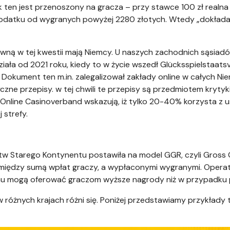
ten jest przenoszony na gracza – przy stawce 100 zł realna 
odatku od wygranych powyżej 2280 złotych. Wtedy „dokładan
wną w tej kwestii mają Niemcy. U naszych zachodnich sąsia
ała od 2021 roku, kiedy to w życie wszedł Glücksspielstaatsv
okument ten m.in. zalegalizował zakłady online w całych Niem
zne przepisy. w tej chwili te przepisy są przedmiotem krytyki
 Online Casinoverband wskazują, iż tylko 20-40% korzysta z u
 strefy.
 Starego Kontynentu postawiła na model GGR, czyli Gross 
między sumą wpłat graczy, a wypłaconymi wygranymi. Oper
emu mogą oferować graczom wyższe nagrody niż w przypadku
óżnych krajach różni się. Poniżej przedstawiamy przykłady te