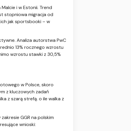
Malcie i w Estonii. Trend
est stopniowa migracja od
ich jak sportsbooki – w
ektywne. Analiza autorstwa PwC
 średnio 13% rocznego wzrostu
mimo wzrostu stawki z 30,5%
rotowego w Polsce, skoro
nym z kluczowych zadań
 z szarą strefą. o ile walka z
w zakresie GGR na polskim
resujące wnioski: