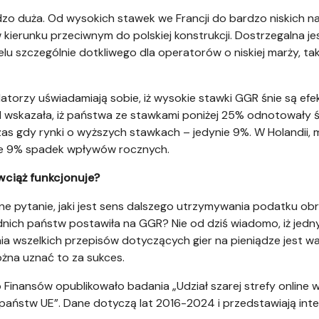
dzo duża. Od wysokich stawek we Francji do bardzo niskich na 
 kierunku przeciwnym do polskiej konstrukcji. Dostrzegalna j
 szczególnie dotkliwego dla operatorów o niskiej marży, tak
atorzy uświadamiają sobie, iż wysokie stawki GGR śnie są ef
l wskazała, iż państwa ze stawkami poniżej 25% odnotowały
 gdy rynki o wyższych stawkach – jedynie 9%. W Holandii, 
je 9% spadek wpływów rocznych.
ciąż funkcjonuje?
e pytanie, jaki jest sens dalszego utrzymywania podatku ob
nich państw postawiła na GGR? Nie od dziś wiadomo, iż jed
 wszelkich przepisów dotyczących gier na pieniądze jest walka
ożna uznać to za sukces.
Finansów opublikowało badania „Udział szarej strefy online 
państw UE”. Dane dotyczą lat 2016-2024 i przedstawiają inte