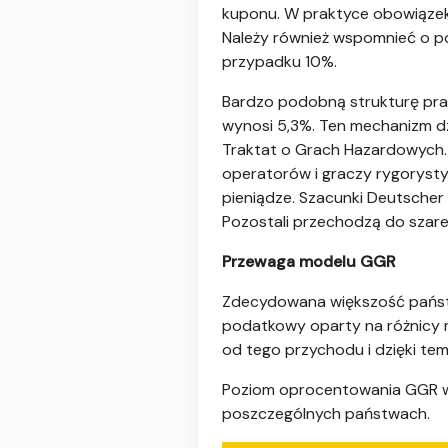
kuponu. W praktyce obowiązek 
Należy również wspomnieć o p
przypadku 10%.
Bardzo podobną strukturę pra
wynosi 5,3%. Ten mechanizm dzi
Traktat o Grach Hazardowych. D
operatorów i graczy rygorystyc
pieniądze. Szacunki Deutscher
Pozostali przechodzą do szarej
Przewaga modelu GGR
Zdecydowana większość państw
podatkowy oparty na różnicy 
od tego przychodu i dzięki t
Poziom oprocentowania GGR w r
poszczególnych państwach.