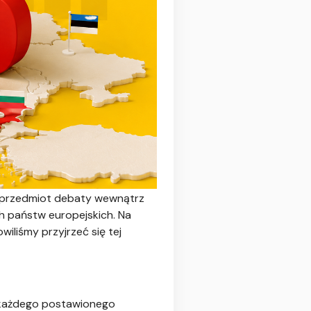
 przedmiot debaty wewnątrz
ch państw europejskich. Na
liśmy przyjrzeć się tej
 każdego postawionego