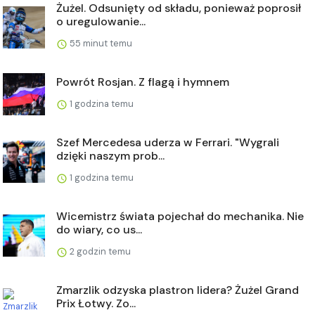
Żużel. Odsunięty od składu, ponieważ poprosił
o uregulowanie...
55 minut temu
Powrót Rosjan. Z flagą i hymnem
1 godzina temu
Szef Mercedesa uderza w Ferrari. "Wygrali
dzięki naszym prob...
1 godzina temu
Wicemistrz świata pojechał do mechanika. Nie
do wiary, co us...
2 godzin temu
Zmarzlik odzyska plastron lidera? Żużel Grand
Prix Łotwy. Zo...