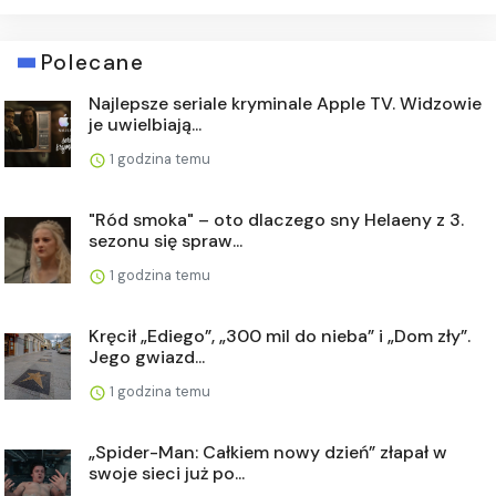
Polecane
Najlepsze seriale kryminale Apple TV. Widzowie
je uwielbiają...
1 godzina temu
"Ród smoka" – oto dlaczego sny Helaeny z 3.
sezonu się spraw...
1 godzina temu
Kręcił „Ediego”, „300 mil do nieba” i „Dom zły”.
Jego gwiazd...
1 godzina temu
„Spider-Man: Całkiem nowy dzień” złapał w
swoje sieci już po...