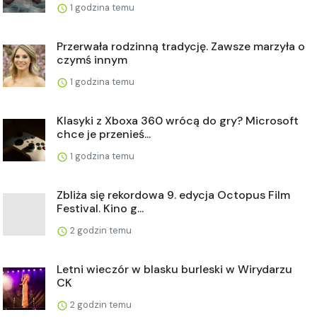
1 godzina temu
Przerwała rodzinną tradycję. Zawsze marzyła o
czymś innym
1 godzina temu
Klasyki z Xboxa 360 wrócą do gry? Microsoft
chce je przenieś...
1 godzina temu
Zbliża się rekordowa 9. edycja Octopus Film
Festival. Kino g...
2 godzin temu
Letni wieczór w blasku burleski w Wirydarzu
CK
2 godzin temu