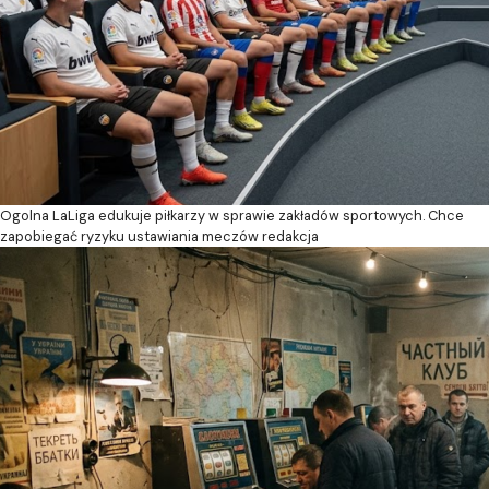
Ogolna
LaLiga edukuje piłkarzy w sprawie zakładów sportowych. Chce
zapobiegać ryzyku ustawiania meczów
redakcja