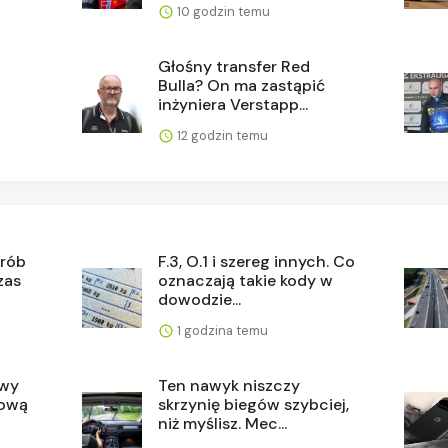
10 godzin temu
Głośny transfer Red
Bulla? On ma zastąpić
inżyniera Verstapp...
12 godzin temu
grób
F.3, O.1 i szereg innych. Co
zas
oznaczają takie kody w
dowodzie...
1 godzina temu
owy
Ten nawyk niszczy
nową
skrzynię biegów szybciej,
niż myślisz. Mec...