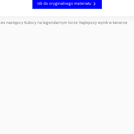
Idź do oryginalnego materiału
ces następcy Kubicy na legendarnym torze. Najlepszy wynik w karierze