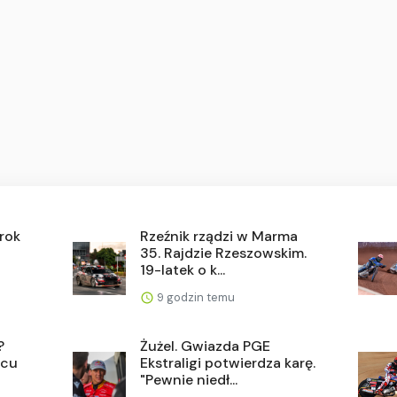
krok
Rzeźnik rządzi w Marma
35. Rajdzie Rzeszowskim.
19-latek o k...
9 godzin temu
?
Żużel. Gwiazda PGE
ńcu
Ekstraligi potwierdza karę.
"Pewnie niedł...