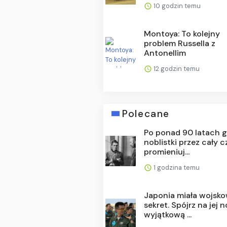
10 godzin temu
Montoya: To kolejny
problem Russella z
Antonellim
12 godzin temu
Polecane
Po ponad 90 latach 
noblistki przez cały c
promieniuj...
1 godzina temu
Japonia miała wojsk
sekret. Spójrz na jej 
wyjątkową ...