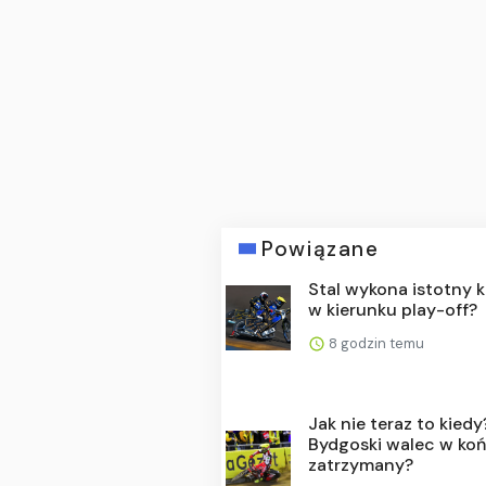
Powiązane
Stal wykona istotny 
w kierunku play-off?
8 godzin temu
Jak nie teraz to kiedy
Bydgoski walec w ko
zatrzymany?