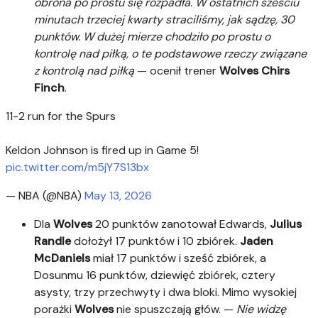
obrona po prostu się rozpadła. W ostatnich sześciu
minutach trzeciej kwarty straciliśmy, jak sądzę, 30
punktów. W dużej mierze chodziło po prostu o
kontrolę nad piłką, o te podstawowe rzeczy związane
z kontrolą nad piłką
— ocenił trener
Wolves Chirs
Finch
.
11-2 run for the Spurs
Keldon Johnson is fired up in Game 5!
pic.twitter.com/m5jY7S13bx
— NBA (@NBA)
May 13, 2026
Dla
Wolves
20 punktów zanotował Edwards,
Julius
Randle
dołożył 17 punktów i 10 zbiórek.
Jaden
McDaniels
miał 17 punktów i sześć zbiórek, a
Dosunmu 16 punktów, dziewięć zbiórek, cztery
asysty, trzy przechwyty i dwa bloki. Mimo wysokiej
porażki
Wolves
nie spuszczają głów. —
Nie widzę