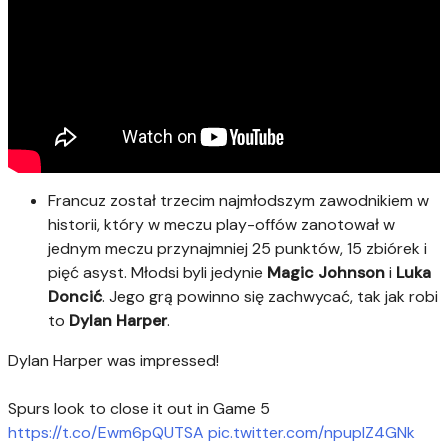
Francuz został trzecim najmłodszym zawodnikiem w
historii, który w meczu play-offów zanotował w
jednym meczu przynajmniej 25 punktów, 15 zbiórek i
pięć asyst. Młodsi byli jedynie
Magic Johnson
i
Luka
Doncić
. Jego grą powinno się zachwycać, tak jak robi
to
Dylan Harper
.
Dylan Harper was impressed!
Spurs look to close it out in Game 5
https://t.co/Ewm6pQUTSA
pic.twitter.com/npupIZ4GNk