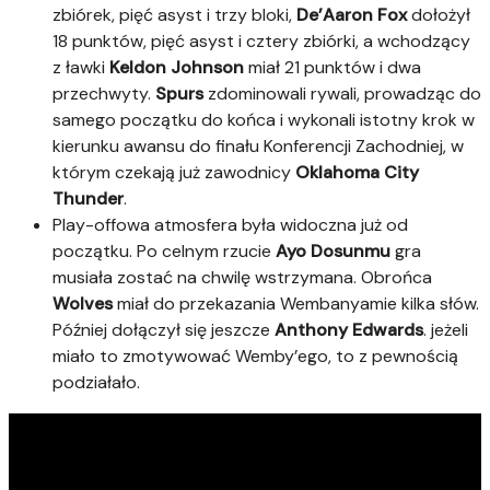
zbiórek, pięć asyst i trzy bloki,
De’Aaron Fox
dołożył
18 punktów, pięć asyst i cztery zbiórki, a wchodzący
z ławki
Keldon Johnson
miał 21 punktów i dwa
przechwyty.
Spurs
zdominowali rywali, prowadząc do
samego początku do końca i wykonali istotny krok w
kierunku awansu do finału Konferencji Zachodniej, w
którym czekają już zawodnicy
Oklahoma City
Thunder
.
Play-offowa atmosfera była widoczna już od
początku. Po celnym rzucie
Ayo Dosunmu
gra
musiała zostać na chwilę wstrzymana. Obrońca
Wolves
miał do przekazania Wembanyamie kilka słów.
Później dołączył się jeszcze
Anthony Edwards
. jeżeli
miało to zmotywować Wemby’ego, to z pewnością
podziałało.