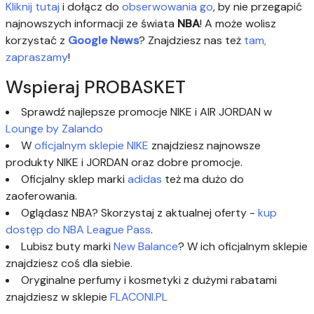
Kliknij tutaj
i dołącz do
obserwowania go
, by nie przegapić
najnowszych informacji ze świata
NBA
! A może wolisz
korzystać z
Google News
? Znajdziesz nas też
tam,
zapraszamy
!
Wspieraj PROBASKET
Sprawdź najlepsze promocje NIKE i AIR JORDAN w
Lounge by Zalando
W
oficjalnym sklepie NIKE
znajdziesz najnowsze
produkty NIKE i JORDAN oraz dobre promocje.
Oficjalny sklep marki
adidas
też ma dużo do
zaoferowania.
Oglądasz NBA? Skorzystaj z aktualnej oferty -
kup
dostęp do NBA League Pass
.
Lubisz buty marki
New Balance
? W ich oficjalnym sklepie
znajdziesz coś dla siebie.
Oryginalne perfumy i kosmetyki z dużymi rabatami
znajdziesz w sklepie
FLACONI.PL