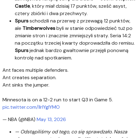
Castle
, który miał dzisiaj 17 punktów, sześć asyst,
cztery zbiórki i dwa przechwyty.
Spurs
schodzili na przerwę z przewagą 12 punktów,
ale
Timberwolves
byli w stanie odpowiedzieć tuż po
zmianie stron i znacznie zmniejszyli straty. Seria 14:2
na początku trzeciej kwarty doprowadziła do remisu.
Spurs
jednak bardzo gwałtownie przejęli ponowną
kontrolę nad spotkaniem.
Ant faces multiple defenders.
Ant creates separation.
Ant sinks the jumper.
Minnesota is on a 12-2 run to start Q3 in Game 5.
pic.twitter.com/IIrIYgIYMO
— NBA (@NBA)
May 13, 2026
— Odstąpiliśmy od tego, co się sprawdzało. Nasza