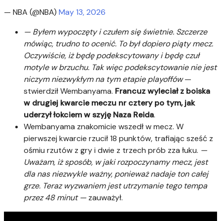
— NBA (@NBA)
May 13, 2026
— Byłem wypoczęty i czułem się świetnie. Szczerze
mówiąc, trudno to ocenić. To był dopiero piąty mecz.
Oczywiście, iż będę podekscytowany i będę czuł
motyle w brzuchu. Tak więc podekscytowanie nie jest
niczym niezwykłym na tym etapie playoffów
—
stwierdził Wembanyama.
Francuz wyleciał z boiska
w drugiej kwarcie meczu nr cztery po tym, jak
uderzył łokciem w szyję Naza Reida
.
Wembanyama znakomicie wszedł w mecz. W
pierwszej kwarcie rzucił 18 punktów, trafiając sześć z
ośmiu rzutów z gry i dwie z trzech prób zza łuku.
—
Uważam, iż sposób, w jaki rozpoczynamy mecz, jest
dla nas niezwykle ważny, ponieważ nadaje ton całej
grze. Teraz wyzwaniem jest utrzymanie tego tempa
przez 48 minut
—
zauważył.