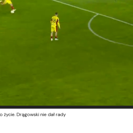
o życie. Drągowski nie dał rady