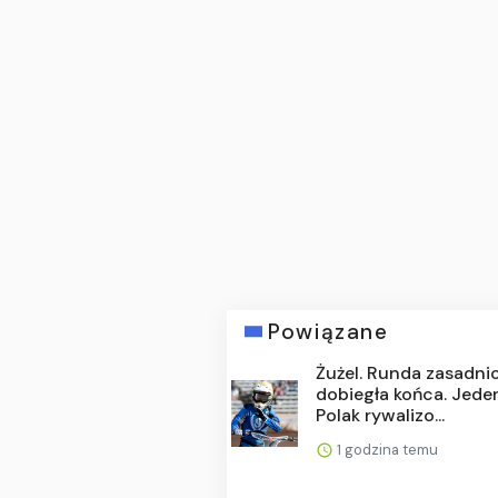
Powiązane
Żużel. Runda zasadni
dobiegła końca. Jede
Polak rywalizo...
1 godzina temu