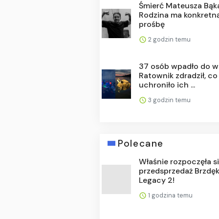
Śmierć Mateusza Bąk
Rodzina ma konkretn
prośbę
2 godzin temu
37 osób wpadło do w
Ratownik zdradził, co
uchroniło ich ...
3 godzin temu
Polecane
Właśnie rozpoczęła s
przedsprzedaż Brzdęk
Legacy 2!
1 godzina temu