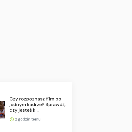
Czy rozpoznasz film po
jednym kadrze? Sprawdź,
czy jesteś ki...
2 godzin temu