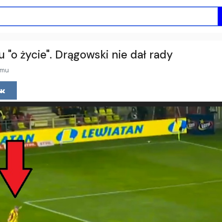
 "o życie". Drągowski nie dał rady
emu