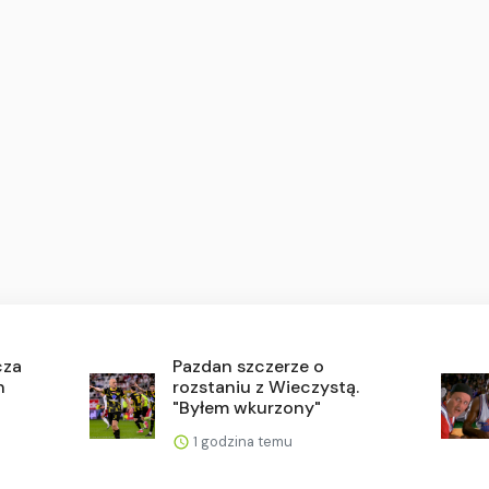
cza
Pazdan szczerze o
n
rozstaniu z Wieczystą.
"Byłem wkurzony"
1 godzina temu