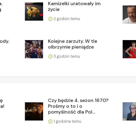
a.
Kamizelki uratowały im
ą
życie
2 godzin temu
ody.
Kolejne zarzuty. W tle
olbrzymie pieniądze
3 godzin temu
ię
Czy będzie 4. sezon 1670?
a!
Prośmy o to i o
pomyślność dla Pol...
1 godzina temu