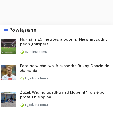
Powiązane
Huknął z 25 metrów, a potem... Niewiarygodny
pech golkipera!...
57 minut temu
Fatalne wieści ws. Aleksandra Buksy. Doszło do
złamania
1 godzina temu
Żużel. Widmo upadku nad klubem! "To się po
prostu nie spina"...
1 godzina temu