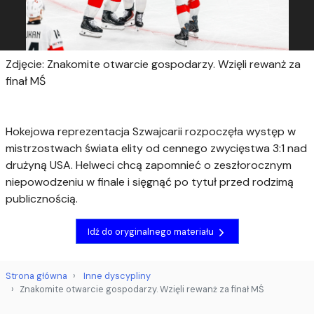
Zdjęcie: Znakomite otwarcie gospodarzy. Wzięli rewanż za
finał MŚ
Hokejowa reprezentacja Szwajcarii rozpoczęła występ w
mistrzostwach świata elity od cennego zwycięstwa 3:1 nad
drużyną USA. Helweci chcą zapomnieć o zeszłorocznym
niepowodzeniu w finale i sięgnąć po tytuł przed rodzimą
publicznością.
Idź do oryginalnego materiału
Strona główna
Inne dyscypliny
Znakomite otwarcie gospodarzy. Wzięli rewanż za finał MŚ