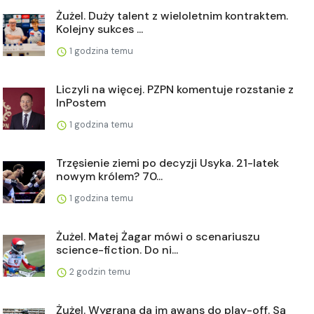
Żużel. Duży talent z wieloletnim kontraktem.
Kolejny sukces ...
1 godzina temu
Liczyli na więcej. PZPN komentuje rozstanie z
InPostem
1 godzina temu
Trzęsienie ziemi po decyzji Usyka. 21-latek
nowym królem? 70...
1 godzina temu
Żużel. Matej Żagar mówi o scenariuszu
science-fiction. Do ni...
2 godzin temu
Żużel. Wygrana da im awans do play-off. Są