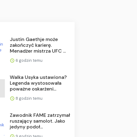
Justin Gaethje może
zakończyć karierę.
Menadżer mistrza UFC ...
6 godzin temu
Walka Usyka ustawiona?
Legenda wystosowała
poważne oskarżeni...
8 godzin temu
Zawodnik FAME zatrzymał
ruszający samolot. Jako
jedyny podoł...
9 godzin temu