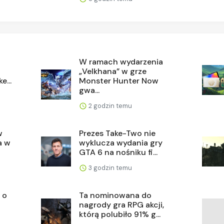
W ramach wydarzenia
„Velkhana” w grze
e...
Monster Hunter Now
gwa...
2 godzin temu
w
Prezes Take-Two nie
a w
wyklucza wydania gry
GTA 6 na nośniku fi...
3 godzin temu
 o
Ta nominowana do
nagrody gra RPG akcji,
którą polubiło 91% g...