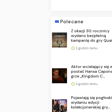
Polecane
Z okazji 30. rocznicy
wydano bezpłatną
kampanię do gry Quak
2 godzin temu
Aktor wcielający się 
postać Hansa Capon
grze „Kingdom C...
3 godzin temu
Pojawiają się pogłoski
wydaniu edycji
kolekcjonerskiej gry...