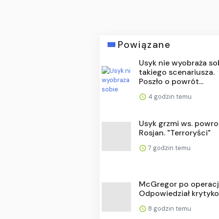
Powiązane
Usyk nie wyobraża so
takiego scenariusza.
Poszło o powrót...
4 godzin temu
Usyk grzmi ws. powr
Rosjan. "Terroryści"
7 godzin temu
McGregor po operacji
Odpowiedział krytyk
8 godzin temu