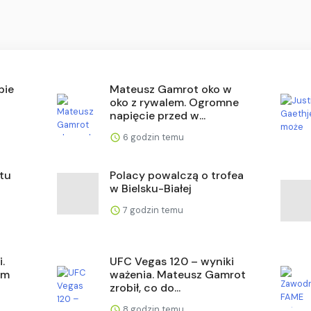
bie
Mateusz Gamrot oko w
oko z rywalem. Ogromne
napięcie przed w...
6 godzin temu
otu
Polacy powalczą o trofea
w Bielsku-Białej
7 godzin temu
.
UFC Vegas 120 – wyniki
om
ważenia. Mateusz Gamrot
zrobił, co do...
8 godzin temu