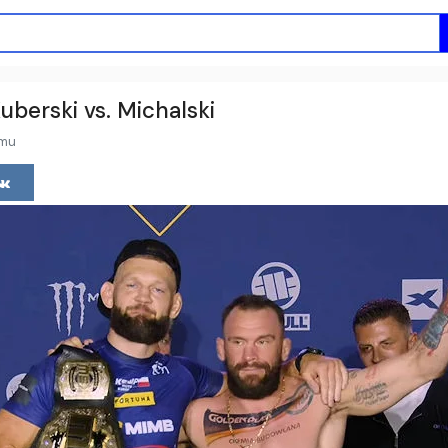
berski vs. Michalski
emu