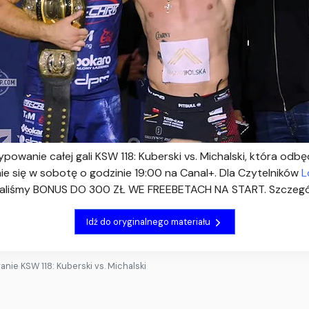
ypowanie całej gali KSW 118: Kuberski vs. Michalski, która odbęd
nie się w sobotę o godzinie 19:00 na Canal+. Dla Czytelników
L
liśmy BONUS DO 300 ZŁ WE FREEBETACH NA START. Szczegóły 
Idź do oryginalnego materiału
nie KSW 118: Kuberski vs. Michalski