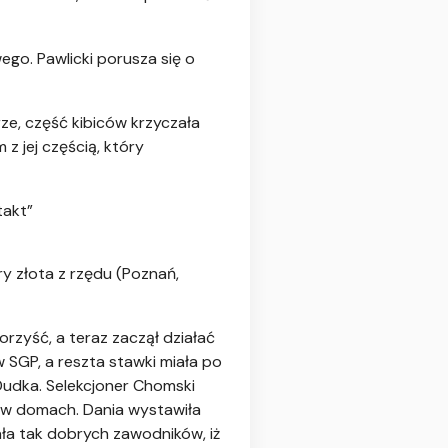
go. Pawlicki porusza się o
rze, część kibiców krzyczała
z jej częścią, który
takt”
y złota z rzędu (Poznań,
orzyść, a teraz zaczął działać
w SGP, a reszta stawki miała po
 Dudka. Selekcjoner Chomski
o w domach. Dania wystawiła
ła tak dobrych zawodników, iż