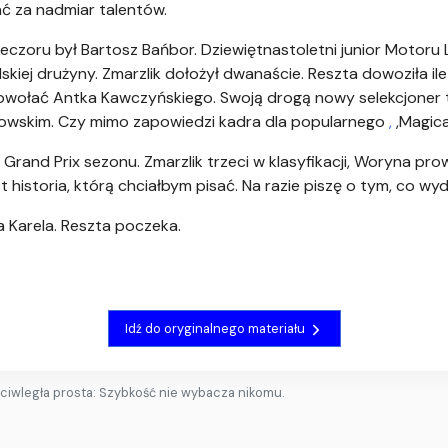
ać za nadmiar talentów.
zoru był Bartosz Bańbor. Dziewiętnastoletni junior Motoru L
kiej drużyny. Zmarzlik dołożył dwanaście. Reszta dowoziła ile 
 powołać Antka Kawczyńskiego. Swoją drogą nowy selekcjoner 
nowskim. Czy mimo zapowiedzi kadra dla popularnego
,
,Magica
 Grand Prix sezonu. Zmarzlik trzeci w klasyfikacji, Woryna pr
 historia, którą chciałbym pisać. Na razie piszę o tym, co wy
za Karela. Reszta poczeka.
Idź do oryginalnego materiału
eciwległa prosta: Szybkość nie wybacza nikomu.