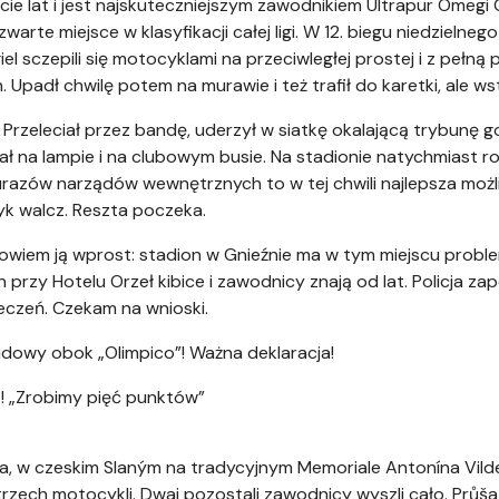
ie lat i jest najskuteczniejszym zawodnikiem Ultrapur Omegi 
warte miejsce w klasyfikacji całej ligi. W 12. biegu niedzielne
el sczepili się motocyklami na przeciwległej prostej i z pełną
. Upadł chwilę potem na murawie i też trafił do karetki, ale wst
a. Przeleciał przez bandę, uderzył w siatkę okalającą trybunę
ł na lampie i na clubowym busie. Na stadionie natychmiast ro
urazów narządów wewnętrznych to w tej chwili najlepsza moż
yk walcz. Reszta poczeka.
powiem ją wprost: stadion w Gnieźnie ma w tym miejscu proble
rzy Hotelu Orzeł kibice i zawodnicy znają od lat. Policja za
ieczeń. Czekam na wnioski.
udowy obok „Olimpico”! Ważna deklaracja!
baz! „Zrobimy pięć punktów”
ja, w czeskim Slaným na tradycyjnym Memoriale Antonína Vilde
 trzech motocykli. Dwaj pozostali zawodnicy wyszli cało. Průša