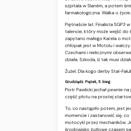
szpitala w Slaném, a potem ś
farmakologiczna. Walka o życie.
Piętnaście lat. Finalista SGP
talencie, który może wejść do ś
zapytano małego Karela o motoc
chłopak jest w Motolu i walcz
Czechami i nielicznymi obserwa
działa. Szkoda, iż tak musi dział
Żużel. Dla kogo derby Stal-Falu
Grudziądz. Piątek, 5. bieg.
Piotr Pawlicki jechał pewnie n
część płotu na prostej startow
To, co nastąpiło potem, jest
momencie i zastanowić się, co 
motocykl przez mechaników. Jeź
środowisko żużlowe czasem sam