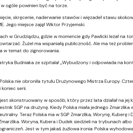
i w ogóle powinien być na torze.
ięcie, skręcenie, naderwanie stawów i więzadeł stawu skokowe
ME. Jego miejsce zajął Wiktor Przyjemski.
nach w Grudziądzu, gdzie w momencie gdy Pawlicki leżał na to
owtarzać. Żużel ma wspaniałą publiczność. Ale ma też problem 
a w temat do zignorowania.
Patryka Budniaka ze szpitala! „Wybudzony i odpowiada na kon
olska nie obroniła tytułu Drużynowego Mistrza Europy. Czter
koniec serii.
jest skonstruowany w sposób, który przez lata działał na jej k
zestnik SGP na drużynę. Kiedy Polska miała jednego Zmarzlika 
neutralny. Teraz Polska ma w SGP Zmarzlika, Worynę, Kuberę i
marzlika. Woryna, Kubera i Dudek siedzieli na trybunach alb
graniczeń. Jest w tym jakaś żużlowa ironia: Polska wyhodowa