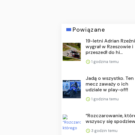
Powiązane
19-letni Adrian Rzeźn
wygrał w Rzeszowie i
przeszedł do hi...
1 godzina temu
Jadą o wszystko. Ten
mecz zaważy o ich
udziale w play-off!
1 godzina temu
“Rozczarowanie, któ
wszyscy się spodziew
3 godzin temu