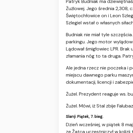
Patryk Budniak ma dziewiętnaśc
Żużlowej. Jego średnia 2,308, cz
Świętochłowice on i Leon Szlegi
Szlegiel wstał o własnych siłach
Budniak nie miał tyle szczęści
parkingu. Jego motor wylądowa
Lądował śmigłowiec LPR. Brak 
złamania nóg to ta druga. Patr
Ale jedna rzecz nie poczeka i 
miejscu dawnego parku maszyn p
dokumentacji, licencji i zabezp
Żużel. Prezydent reaguje ws. b
Żużel. Mówi, iż Stal zbije Falu
Slaný. Piątek, 7. bieg.
Dzień wcześniej, w piątek 8 ma
ze Žatca uczestniczył w kolizji