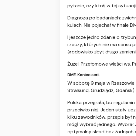
pytanie, czy ktoś w tej sytuacj
Diagnoza po badaniach: zwichn
kulach. Nie pojechał w finale D
I jeszcze jedno zdanie o trybu
rzeczy, których nie ma sensu p
środowisko zbyt długo zamieni
Żużel. Przełomowe wieści ws. 
DME. Koniec serii.
W sobotę 9 maja w Rzeszowie P
Stralsund, Grudziądz, Gdańsk) i 
Polska przegrała, bo regulamin 
przeciwko niej. Jeden stały uc
kilku zawodników, przepis był 
mógł wybrać jednego. Wybrał Z
optymalny skład bez żadnych o