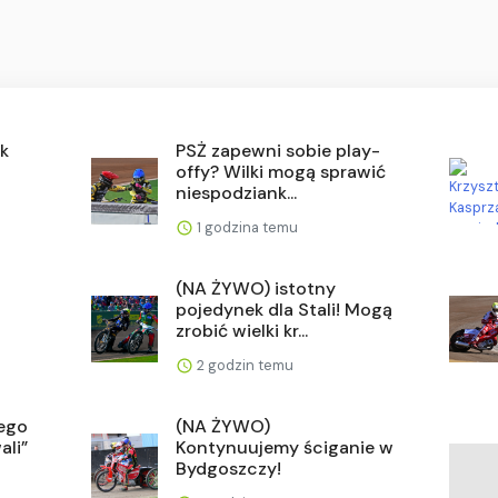
ik
PSŻ zapewni sobie play-
offy? Wilki mogą sprawić
niespodziank...
1 godzina temu
(NA ŻYWO) istotny
pojedynek dla Stali! Mogą
zrobić wielki kr...
2 godzin temu
rego
(NA ŻYWO)
ali”
Kontynuujemy ściganie w
Bydgoszczy!