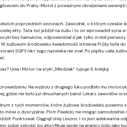
migłowcem do Prahy-Motol z poważnymi obrażeniami wewnętrz
3 w dwóch poprzednich sezonach. Zawodnik, o którym czeskie 
cisłej elity. Tata też jeździł na żużlu i to on wprowadził syna 
ykl bez hamulców, odpowiedział iż jak tylko zrobił pierwszy 
y. W żużlowym środowisku świadomość istnienia Průšy była do 
torami SGP3 nikt tego nazwiska nie znał. Po piątku cała żużlo
ać.
baz? Unia i Motor na styk! „Miedziak” typuje 6. kolejkę
a prowadzeniu. Na wyjściu z drugiego łuku podbiło mu motocykl
ej, gdzie nie było już dmuchanych band. Lekarz zawodów orze
 jednym z tych momentów, które żużlowe środowisko powinno
to mówi o dyscyplinie. Piotr Pawlicki, nie mogąc samodzielnie
dził. Punktował. Ciągnął Unię Leszno. I to jest adekwatna o
o sobie szkodzi, bo gloryfikuje jazdę na granicy bólu jako b