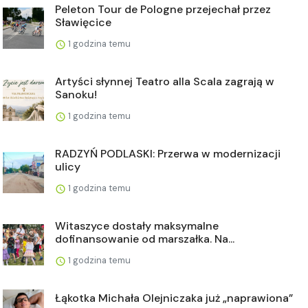
Peleton Tour de Pologne przejechał przez
Sławięcice
1 godzina temu
Artyści słynnej Teatro alla Scala zagrają w
Sanoku!
1 godzina temu
RADZYŃ PODLASKI: Przerwa w modernizacji
ulicy
1 godzina temu
Witaszyce dostały maksymalne
dofinansowanie od marszałka. Na...
1 godzina temu
Łąkotka Michała Olejniczaka już „naprawiona”