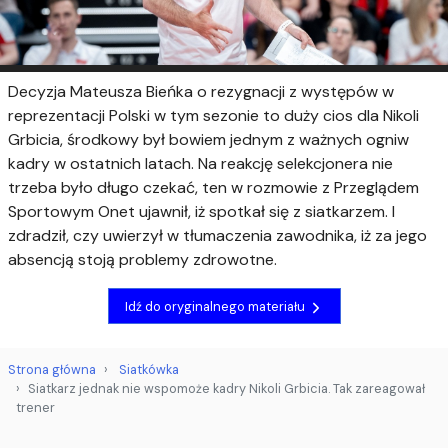
Decyzja Mateusza Bieńka o rezygnacji z występów w
reprezentacji Polski w tym sezonie to duży cios dla Nikoli
Grbicia, środkowy był bowiem jednym z ważnych ogniw
kadry w ostatnich latach. Na reakcję selekcjonera nie
trzeba było długo czekać, ten w rozmowie z Przeglądem
Sportowym Onet ujawnił, iż spotkał się z siatkarzem. I
zdradził, czy uwierzył w tłumaczenia zawodnika, iż za jego
absencją stoją problemy zdrowotne.
Idź do oryginalnego materiału
Strona główna
Siatkówka
Siatkarz jednak nie wspomoże kadry Nikoli Grbicia. Tak zareagował
trener